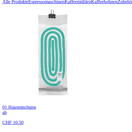
Alle Produkte
Espressomaschinen
Kaffeemühlen
Kaffeebohnen
Zubehö
01 Hausmischung
ab
CHF 10.50