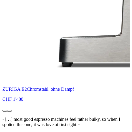
ZURIGA E2
Chromstahl, ohne Dampf
CHF 1'480
C
«[…] most good espresso machines feel rather bulky, so when I
spotted this one, it was love at first sight.»