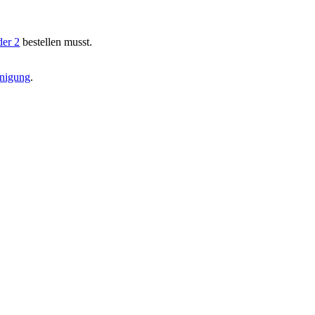
der 2
bestellen musst.
inigung
.