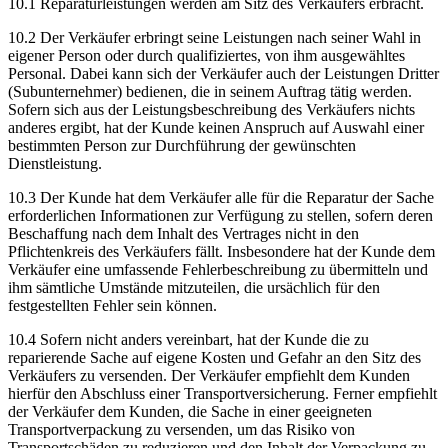
10.1 Reparaturleistungen werden am Sitz des Verkäufers erbracht.
10.2 Der Verkäufer erbringt seine Leistungen nach seiner Wahl in
eigener Person oder durch qualifiziertes, von ihm ausgewähltes
Personal. Dabei kann sich der Verkäufer auch der Leistungen Dritter
(Subunternehmer) bedienen, die in seinem Auftrag tätig werden.
Sofern sich aus der Leistungsbeschreibung des Verkäufers nichts
anderes ergibt, hat der Kunde keinen Anspruch auf Auswahl einer
bestimmten Person zur Durchführung der gewünschten
Dienstleistung.
10.3 Der Kunde hat dem Verkäufer alle für die Reparatur der Sache
erforderlichen Informationen zur Verfügung zu stellen, sofern deren
Beschaffung nach dem Inhalt des Vertrages nicht in den
Pflichtenkreis des Verkäufers fällt. Insbesondere hat der Kunde dem
Verkäufer eine umfassende Fehlerbeschreibung zu übermitteln und
ihm sämtliche Umstände mitzuteilen, die ursächlich für den
festgestellten Fehler sein können.
10.4 Sofern nicht anders vereinbart, hat der Kunde die zu
reparierende Sache auf eigene Kosten und Gefahr an den Sitz des
Verkäufers zu versenden. Der Verkäufer empfiehlt dem Kunden
hierfür den Abschluss einer Transportversicherung. Ferner empfiehlt
der Verkäufer dem Kunden, die Sache in einer geeigneten
Transportverpackung zu versenden, um das Risiko von
Transportschäden zu reduzieren und den Inhalt der Verpackung zu