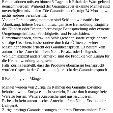
Reklamationen müssen binnen 5 Tage nach Erhalt der Ware geltend
gemacht werden. Während der Garantiedauer erkannte Mängel sind
unverzüglich mitzuteilen. Die Garantiedauer beträgt 24 Monate, wo
nichts anderes vereinbart ist.
Von der Garantie ausgenommen sind Schäden wie natürliche
Abnützung, höhere Gewalt, unsachgemässe Behandlung, Eingriffe
des Kunden oder Dritter, übermässige Beanspruchung oder extreme
Umgebungseinflüsse, Feuchtigkeits- und Frostschäden,
Elementarschäden, Sturz- und Schlagschäden sowie vergleichbare
sonstige Ursachen. Insbesondere durch das Öffnen einzelner
Maschinenbauteile erlischt der Garantieanspruch. Es besteht kein
automatisches Anrecht auf ein Neu-, Ersatz- oder Leihgerät.
Wo nicht explizit anders vermerkt, sind die Produkte von Zuriga für
die Heimanwendung vorgesehen.
Falls Zuriga feststellt, dass die Produkte übermässig beansprucht
wurden (bspw. in der Gastronomie), erlischt der Garantieanspruch.
8 Behebung von Mängeln
Mängel werden von Zuriga im Rahmen der Garantie kostenlos
behoben, wenn Zuriga es nicht vorzieht, Ersatz durch mangelfreie
Ware zu leisten. Weitere Ansprüche sind ausgeschlossen.
Es besteht kein automatisches Anrecht auf ein Neu–, Ersatz- oder
Leihgerät.
Zuriga erbringt Garantieleistungen an ihrem Firmenstandort. Der