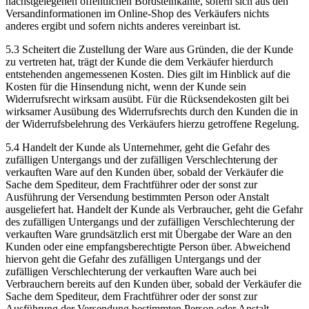
nächstgelegenen öffentlichen Bordsteinkante, sofern sich aus den
Versandinformationen im Online-Shop des Verkäufers nichts
anderes ergibt und sofern nichts anderes vereinbart ist.
5.3 Scheitert die Zustellung der Ware aus Gründen, die der Kunde
zu vertreten hat, trägt der Kunde die dem Verkäufer hierdurch
entstehenden angemessenen Kosten. Dies gilt im Hinblick auf die
Kosten für die Hinsendung nicht, wenn der Kunde sein
Widerrufsrecht wirksam ausübt. Für die Rücksendekosten gilt bei
wirksamer Ausübung des Widerrufsrechts durch den Kunden die in
der Widerrufsbelehrung des Verkäufers hierzu getroffene Regelung.
5.4 Handelt der Kunde als Unternehmer, geht die Gefahr des
zufälligen Untergangs und der zufälligen Verschlechterung der
verkauften Ware auf den Kunden über, sobald der Verkäufer die
Sache dem Spediteur, dem Frachtführer oder der sonst zur
Ausführung der Versendung bestimmten Person oder Anstalt
ausgeliefert hat. Handelt der Kunde als Verbraucher, geht die Gefahr
des zufälligen Untergangs und der zufälligen Verschlechterung der
verkauften Ware grundsätzlich erst mit Übergabe der Ware an den
Kunden oder eine empfangsberechtigte Person über. Abweichend
hiervon geht die Gefahr des zufälligen Untergangs und der
zufälligen Verschlechterung der verkauften Ware auch bei
Verbrauchern bereits auf den Kunden über, sobald der Verkäufer die
Sache dem Spediteur, dem Frachtführer oder der sonst zur
Ausführung der Versendung bestimmten Person oder Anstalt